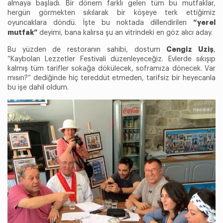
almaya başladı. Bir dönem farklı gelen tüm bu mutfaklar,
hergün görmekten sıkılarak bir köşeye terk ettiğimiz
“yerel
oyuncaklara döndü. İşte bu noktada dillendirilen
mutfak”
deyimi, bana kalırsa şu an vitrindeki en göz alıcı aday.
Cengiz Uziş
Bu yüzden de restoranın sahibi, dostum
,
“Kaybolan Lezzetler Festivali düzenleyeceğiz. Evlerde sıkışıp
kalmış tüm tarifler sokağa dökülecek, soframıza dönecek. Var
mısın?” dediğinde hiç tereddüt etmeden, tarifsiz bir heyecanla
bu işe dahil oldum.