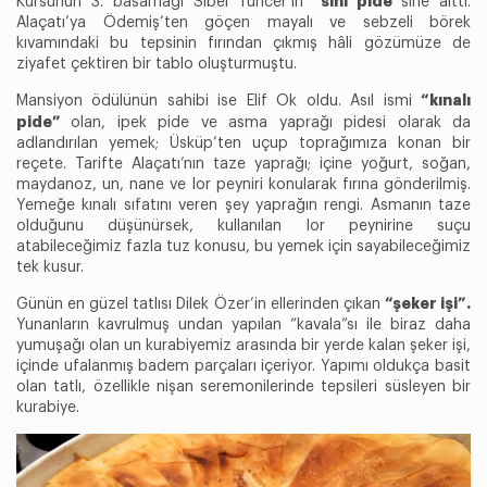
“sini pide”
Kürsünün 3. basamağı Sibel Tuncer’in
sine aitti.
Alaçatı’ya Ödemiş’ten göçen mayalı ve sebzeli börek
kıvamındaki bu tepsinin fırından çıkmış hâli gözümüze de
ziyafet çektiren bir tablo oluşturmuştu.
“kınalı
Mansiyon ödülünün sahibi ise Elif Ok oldu. Asıl ismi
pide”
olan, ipek pide ve asma yaprağı pidesi olarak da
adlandırılan yemek; Üsküp’ten uçup toprağımıza konan bir
reçete. Tarifte Alaçatı’nın taze yaprağı; içine yoğurt, soğan,
maydanoz, un, nane ve lor peyniri konularak fırına gönderilmiş.
Yemeğe kınalı sıfatını veren şey yaprağın rengi. Asmanın taze
olduğunu düşünürsek, kullanılan lor peynirine suçu
atabileceğimiz fazla tuz konusu, bu yemek için sayabileceğimiz
tek kusur.
“şeker işi”.
Günün en güzel tatlısı Dilek Özer’in ellerinden çıkan
Yunanların kavrulmuş undan yapılan “kavala”sı ile biraz daha
yumuşağı olan un kurabiyemiz arasında bir yerde kalan şeker işi,
içinde ufalanmış badem parçaları içeriyor. Yapımı oldukça basit
olan tatlı, özellikle nişan seremonilerinde tepsileri süsleyen bir
kurabiye.