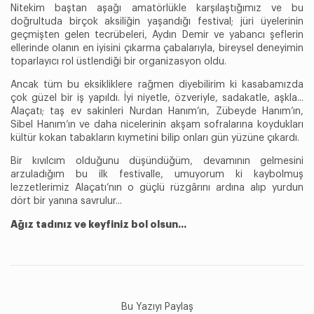
Nitekim baştan aşağı amatörlükle karşılaştığımız ve bu
doğrultuda birçok aksiliğin yaşandığı festival; jüri üyelerinin
geçmişten gelen tecrübeleri, Aydın Demir ve yabancı şeflerin
ellerinde olanın en iyisini çıkarma çabalarıyla, bireysel deneyimin
toparlayıcı rol üstlendiği bir organizasyon oldu.
Ancak tüm bu eksikliklere rağmen diyebilirim ki kasabamızda
çok güzel bir iş yapıldı. İyi niyetle, özveriyle, sadakatle, aşkla...
Alaçatı; taş ev sakinleri Nurdan Hanım’ın, Zübeyde Hanım’ın,
Sibel Hanım’ın ve daha nicelerinin akşam sofralarına koydukları
kültür kokan tabakların kıymetini bilip onları gün yüzüne çıkardı.
Bir kıvılcım olduğunu düşündüğüm, devamının gelmesini
arzuladığım bu ilk festivalle, umuyorum ki kaybolmuş
lezzetlerimiz Alaçatı’nın o güçlü rüzgârını ardına alıp yurdun
dört bir yanına savrulur...
Ağız tadınız ve keyfiniz bol olsun...
Bu Yazıyı Paylaş