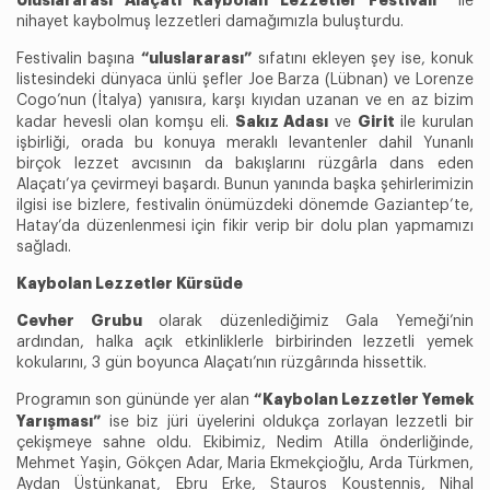
ile
nihayet kaybolmuş lezzetleri damağımızla buluşturdu.
“uluslararası”
Festivalin başına
sıfatını ekleyen şey ise, konuk
listesindeki dünyaca ünlü şefler Joe Barza (Lübnan) ve Lorenze
Cogo’nun (İtalya) yanısıra, karşı kıyıdan uzanan ve en az bizim
Sakız Adası
Girit
kadar hevesli olan komşu eli.
ve
ile kurulan
işbirliği, orada bu konuya meraklı levantenler dahil Yunanlı
birçok lezzet avcısının da bakışlarını rüzgârla dans eden
Alaçatı’ya çevirmeyi başardı. Bunun yanında başka şehirlerimizin
ilgisi ise bizlere, festivalin önümüzdeki dönemde Gaziantep’te,
Hatay’da düzenlenmesi için fikir verip bir dolu plan yapmamızı
sağladı.
Kaybolan Lezzetler Kürsüde
Cevher Grubu
olarak düzenlediğimiz Gala Yemeği’nin
ardından, halka açık etkinliklerle birbirinden lezzetli yemek
kokularını, 3 gün boyunca Alaçatı’nın rüzgârında hissettik.
“Kaybolan Lezzetler Yemek
Programın son gününde yer alan
Yarışması”
ise biz jüri üyelerini oldukça zorlayan lezzetli bir
çekişmeye sahne oldu. Ekibimiz, Nedim Atilla önderliğinde,
Mehmet Yaşin, Gökçen Adar, Maria Ekmekçioğlu, Arda Türkmen,
Aydan Üstünkanat, Ebru Erke, Stauros Koustennis, Nihal