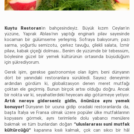
Kuytu Restoran
’ın bahçesindeyiz. Büyük kızım Ceylan’ın
yüzüne, Yaprak Ablası’nın yaptığı enginarlı pilav sayesinde
kocaman bir gülümseme yerleşmiş. Sofraya bakıyorum; pazı
sarma, yoğurtlu semizotu, çerkez tavuğu, çilekli salata, İzmir
pilavı, kabak çiçeği dolması... Benim de yüzümde bir tebessüm,
böylesine güzel bir yemek kültürünün ortasında büyüdüğüm
için şükrediyorum.
Gerek işim, gerekse gastronomiye olan ilgim; beni dünyanın
dört bir yanındaki restoranlara sürükledi. Sayısız deneyimin
ardından gördüm ki, globalizasyon denen meret mutfağı
çoktan ele geçirmiş. Bunun birçok artısı olduğu doğru. Ancak
bir nokta var ki, seyahatlerdeki heyecanı alıp götürmeye yetiyor.
Artık nereye giderseniz gidin, önünüze aynı yemek
konuyor!
Dünyanın bir ucuna gidip oradaki restoranlarda da,
başta İtalya ve Fransa olmak üzere popüler ülke mutfaklarının
kopyasını görmek, aynı terimlerle dolu yabancı menülere
“uluslararası suni mutfak
bakmak ve tüm bunlardan doğan
kültürcüğü”
kapanına kısılı kalmak, çok can sıkıcı bir hâl