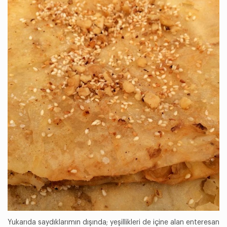
Yukarıda saydıklarımın dışında; yeşillikleri de içine alan enteresan