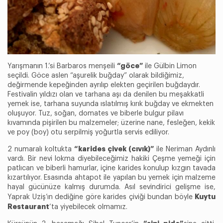
“göce”
Yarışmanın 1.’si Barbaros menşeili
ile Gülbin Limon
seçildi. Göce aslen “aşurelik buğday” olarak bildiğimiz,
değirmende kepeğinden ayrılıp elekten geçirilen buğdaydır.
Festivalin yıldızı olan ve tarhana aşı da denilen bu meşakkatli
yemek ise, tarhana suyunda ıslatılmış kırık buğday ve ekmekten
oluşuyor. Tuz, soğan, domates ve biberle bulgur pilavı
kıvamında pişirilen bu malzemeler; üzerine nane, fesleğen, kekik
ve poy (boy) otu serpilmiş yoğurtla servis ediliyor.
“karides çivek (cıvık)”
2 numaralı koltukta
ile Neriman Aydınlı
vardı. Bir nevi lokma diyebileceğimiz hakiki Çeşme yemeği için
patlıcan ve biberli hamurlar, içine karides konulup kızgın tavada
kızartılıyor. Esasında ahtapot ile yapılan bu yemek için malzeme
hayal gücünüze kalmış durumda. Asıl sevindirici gelişme ise,
Kuytu
Yaprak Uziş’ın dediğine göre karides çiviği bundan böyle
Restaurant
’ta yiyebilecek olmamız.