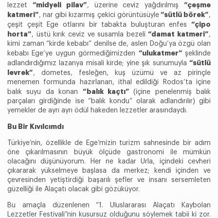
“midyeli pilav”
“çeşme
lezzet
, üzerine ceviz yağdırılmış
katmeri”
“sütlü börek”
, nar gibi kızarmış çekici görüntüsüyle
,
“çipo
çeşit çeşit Ege otlarını bir tabakta buluşturan enfes
horta”
“damat katmeri”
, üstü kırık ceviz ve susamla bezeli
,
kimi zaman “kirde kebabı” denilse de, aslen Doğu’ya özgü olan
“ulukatmer”
kebabı Ege’ye uygun görmediğimizden
şeklinde
“sütlü
adlandırdığımız lazanya misali kirde; yine şık sunumuyla
levrek”
, dometes, fesleğen, kuş üzümü ve az pirinçle
menemen formunda hazırlanan, ithal edildiği Rodos’ta içine
“balık kaçtı”
balık suyu da konan
(içine penelenmiş balık
parçaları girdiğinde ise “balık kondu” olarak adlandırılır) gibi
yemekler de ayrı ayrı ödül hakeden lezzetler arasındaydı.
Bu Bir Kıvılcımdı
Türkiye’nin, özellikle de Ege’mizin turizm sahnesinde bir adım
öne çıkarılmasının büyük ölçüde gastronomi ile mümkün
olacağını düşünüyorum. Her ne kadar Urla, içindeki cevheri
çıkararak yükselmeye başlasa da merkez; kendi içinden ve
çevresinden yetiştirdiği başarılı şefler ve insanı sersemleten
güzelliği ile Alaçatı olacak gibi gözüküyor.
Bu amaçla düzenlenen “1. Uluslararası Alaçatı Kaybolan
Lezzetler Festivali”nin kusursuz olduğunu söylemek tabii ki zor.