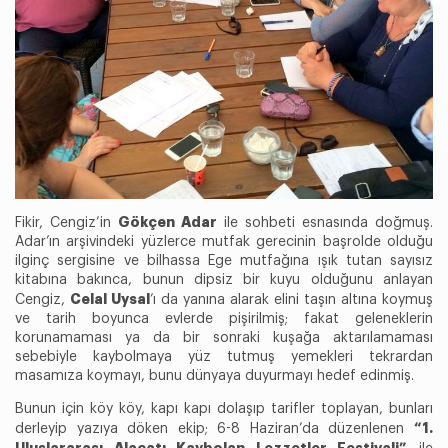
Gökçen Adar
Fikir, Cengiz’in
ile sohbeti esnasında doğmuş.
Adar’ın arşivindeki yüzlerce mutfak gerecinin başrolde olduğu
ilginç sergisine ve bilhassa Ege mutfağına ışık tutan sayısız
kitabına bakınca, bunun dipsiz bir kuyu olduğunu anlayan
Celal Uysal
Cengiz,
’ı da yanına alarak elini taşın altına koymuş
ve tarih boyunca evlerde pişirilmiş; fakat geleneklerin
korunamaması ya da bir sonraki kuşağa aktarılamaması
sebebiyle kaybolmaya yüz tutmuş yemekleri tekrardan
masamıza koymayı, bunu dünyaya duyurmayı hedef edinmiş.
Bunun için köy köy, kapı kapı dolaşıp tarifler toplayan, bunları
“1.
derleyip yazıya döken ekip; 6-8 Haziran’da düzenlenen
Uluslararası Alaçatı Kaybolan Lezzetler Festivali”