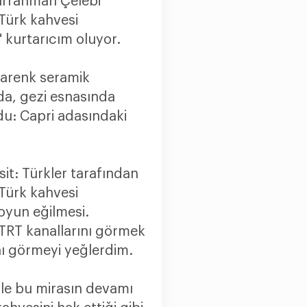
urrahman Çelebi
 Türk kahvesi
kurtarıcım oluyor.
garenk seramik
 da, gezi esnasında
du: Capri adasındaki
it: Türkler tarafından
 Türk kahvesi
oyun eğilmesi.
TRT kanallarını görmek
nı görmeyi yeğlerdim.
bile bu mirasın devamı