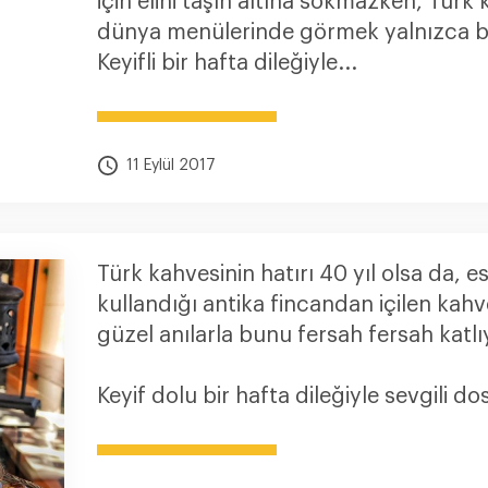
için elini taşın altına sokmazken, Türk k
dünya menülerinde görmek yalnızca bir
Keyifli bir hafta dileğiyle...
11 Eylül 2017
Türk kahvesinin hatırı 40 yıl olsa da, 
kullandığı antika fincandan içilen kah
güzel anılarla bunu fersah fersah katlıy
Keyif dolu bir hafta dileğiyle sevgili dos