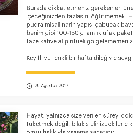
Burada dikkat etmeniz gereken en öne
içeceğinizden fazlasını öğütmemek. He
pudra misali narin yapısı çabucak bay
benim gibi 100-150 gramlık ufak paketl
taze kahve alıp ritüeli gölgelememeniz
Keyifli ve renkli bir hafta dileğiyle sevgil
28 Ağustos 2017
Hayat, yalnızca size verilen süreyi do
tüketmek değil, bilakis elinizdekilerle k
ömrü hakkıyla yaşama sanatıdır.