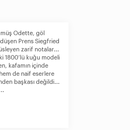
müş Odette, göl
düşen Prens Siegfried
üsleyen zarif notalar...
ki 1800’lü kuğu modeli
n, kafamın içinde
hem de naif eserlere
den başkası değildi...
..