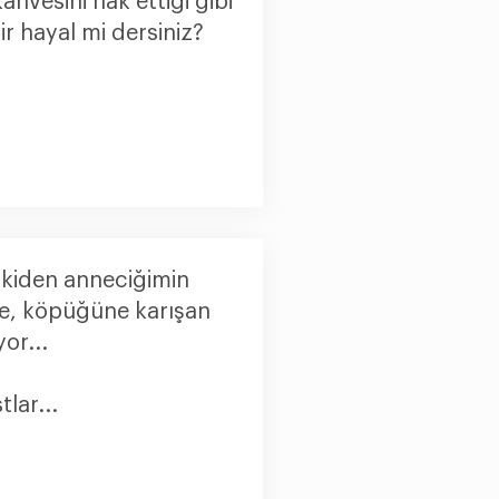
ahvesini hak ettiği gibi
 hayal mi dersiniz?
eskiden anneciğimin
ve, köpüğüne karışan
or...
tlar...