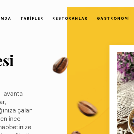
IMDA
TARIFLER
RESTORANLAR
GASTRONOMI
si
ş lavanta
ar,
ınıza çalan
len ince
habbetinize