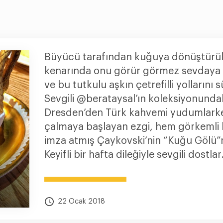
Büyücü tarafından kuğuya dönüştürül
kenarında onu görür görmez sevdaya 
ve bu tutkulu aşkın çetrefilli yollarını s
Sevgili @berataysal’ın koleksiyonunda
Dresden’den Türk kahvemi yudumlarke
çalmaya başlayan ezgi, hem görkemli 
imza atmış Çaykovski’nin “Kuğu Gölü”n
Keyifli bir hafta dileğiyle sevgili dostlar.
22 Ocak 2018