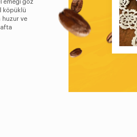
el emeği göz
l köpüklü
m huzur ve
hafta