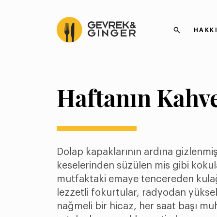
HAKK
Haftanın Kahve
Dolap kapaklarının ardına gizlenmi
keselerinden süzülen mis gibi kokul
mutfaktaki emaye tencereden kulağ
lezzetli fokurtular, radyodan yükse
nağmeli bir hicaz, her saat başı mu