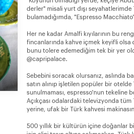
"Koyunun olmadığı yerde, keçiye Abd
derler" misali yurt dışı seyahatlerimde
bulamadığımda, "Espresso Macchiato" 
Her ne kadar Amalfi kıyılarının bu ren
fincanlarında kahve içmek keyifli olsa
bunu tolere edemediğim tek bir yer ol
@capripalace.
Sebebini soracak olursanız, aslında bas
satın alınıp işletilen popüler bir otelde
sunulmaması, espresso'nun tekeline b
Açıkçası odalardaki televizyonda tüm 
yerine, ufak bir Türk kahvesi makinası
500 yıllık bir kültürün içine doğanlar 